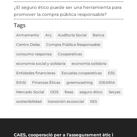
¿El seguro ético puede ser una herramienta para
promover la compra pública responsable?
Tags
Armamento
Arç
Auditoría Social
Banca
Centro Delàs
Compra Pública Responsable
consumo responsa
Cooperativas
economía social y solidaria
economía solidaria
Entidades financieras
Escuelas cooperativas
ESS
EthSI
Finanzas Éticas
greenwashing
IDEARIA
Mercado Social
ODS
Reas
seguro ético
Seryes
sostenibilidad
transición ecosocial
XES
CAES, cooperació per a l'assegurament ètic i