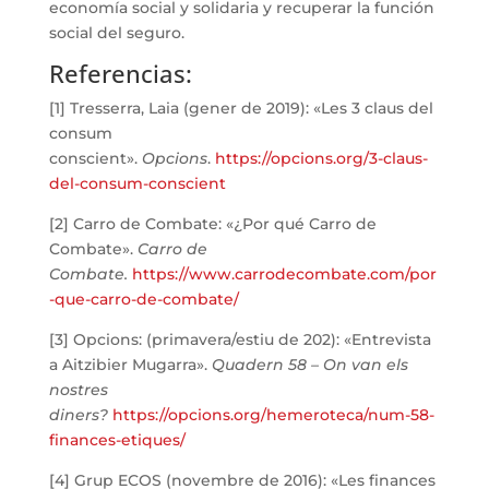
economía social y solidaria y recuperar la función
social del seguro.
Referencias:
[1] Tresserra, Laia (gener de 2019): «Les 3 claus del
consum
conscient».
Opcions
.
https://opcions.org/3-claus-
del-consum-conscient
[2] Carro de Combate: «¿Por qué Carro de
Combate».
Carro de
Combate.
https://www.carrodecombate.com/por
-que-carro-de-combate/
[3] Opcions: (primavera/estiu de 202): «Entrevista
a Aitzibier Mugarra».
Quadern 58 – On van els
nostres
diners?
https://opcions.org/hemeroteca/num-58-
finances-etiques/
[4] Grup ECOS (novembre de 2016): «Les finances