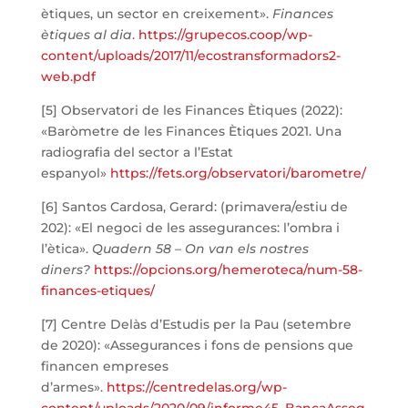
ètiques, un sector en creixement».
Finances
ètiques al dia
.
https://grupecos.coop/wp-
content/uploads/2017/11/ecostransformadors2-
web.pdf
[5] Observatori de les Finances Ètiques (2022):
«Baròmetre de les Finances Ètiques 2021. Una
radiografia del sector a l’Estat
espanyol»
https://fets.org/observatori/barometre/
[6] Santos Cardosa, Gerard: (primavera/estiu de
202): «El negoci de les assegurances: l’ombra i
l’ètica».
Quadern 58 – On van els nostres
diners?
https://opcions.org/hemeroteca/num-58-
finances-etiques/
[7] Centre Delàs d’Estudis per la Pau (setembre
de 2020): «Assegurances i fons de pensions que
financen empreses
d’armes».
https://centredelas.org/wp-