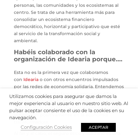
personas, las comunidades y los ecosistemas al
centro. Se trata de una herramienta más para
consolidar un ecosistema financiero
democrático, horizontal y participativo que esté
al servicio de la transformación social y
ambiental.
Habéis colaborado con la
organización de Idearia porque….
Esta no es la primera vez que colaboramos
con
Idearia
o con otros encuentros impulsados
por las redes de economía solidaria. Entendemos
que eventos de este tipo son imprescindibles
Utilizamos cookies para asegurar que damos la
para poder compartir aprendizajes, conocernos
mejor experiencia al usuario en nuestro sitio web. Al
más allá de la pantalla y generar dinámicas que
pulsar aceptar consiente el uso de la cookies en su
repercutan positivamente en la economía
navegación.
transformadora.
Configuración Cookies
ACEPTAR
Al fin y al cabo, el seguro ético y solidario es una