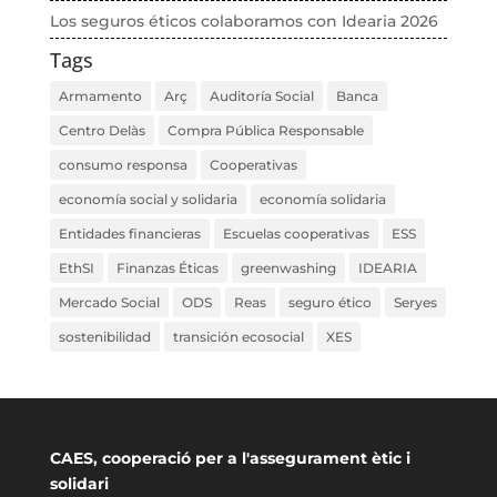
Los seguros éticos colaboramos con Idearia 2026
Tags
Armamento
Arç
Auditoría Social
Banca
Centro Delàs
Compra Pública Responsable
consumo responsa
Cooperativas
economía social y solidaria
economía solidaria
Entidades financieras
Escuelas cooperativas
ESS
EthSI
Finanzas Éticas
greenwashing
IDEARIA
Mercado Social
ODS
Reas
seguro ético
Seryes
sostenibilidad
transición ecosocial
XES
CAES, cooperació per a l'assegurament ètic i
solidari