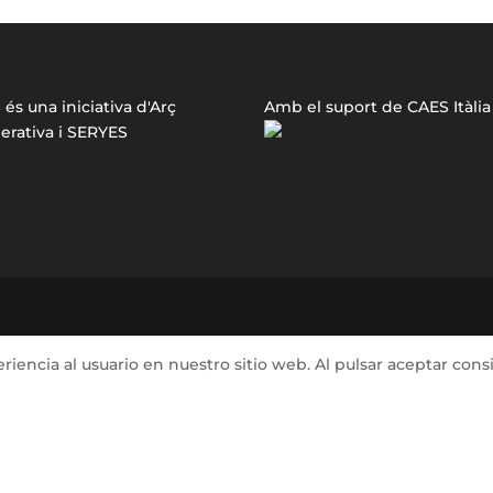
és una iniciativa d'Arç
Amb el suport de CAES Itàlia
erativa i SERYES
iencia al usuario en nuestro sitio web. Al pulsar aceptar cons