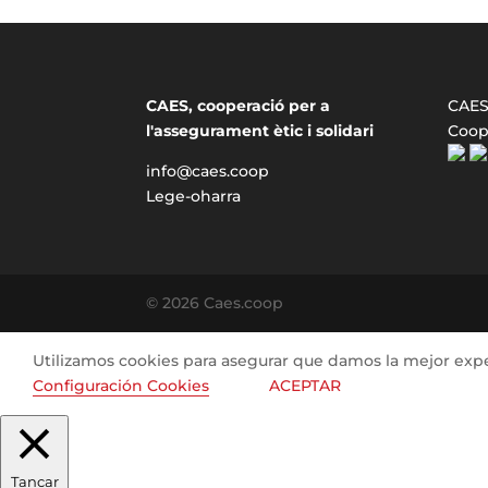
CAES, cooperació per a
CAES 
l'assegurament ètic i solidari
Coop
info@caes.coop
Lege-oharra
© 2026 Caes.coop
Utilizamos cookies para asegurar que damos la mejor exper
Configuración Cookies
ACEPTAR
Tancar