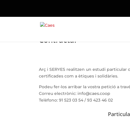
Contractar
Arç i SERYES realitzen un estudi particular
certificades com a ètiques i solidàries.
Podeu fer-los arribar la vostra petició a trav
Correu electrònic: info@caes.coop
Telèfono: 91 523 03 54 / 93 423 46 02
Particul