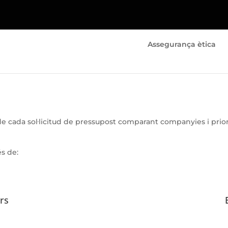
Assegurança ètica
 de cada sol·licitud de pressupost comparant companyies i prio
és de:
ars