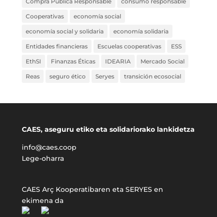
Compra Pública Responsable
consumo responsable
Cooperativas
economía social
economía social y solidaria
economía solidaria
Entidades financieras
Escuelas cooperativas
ESS
EthSI
Finanzas Éticas
IDEARIA
Mercado Social
Reas
seguro ético
Seryes
transición ecosocial
CAES, aseguru etiko eta solidariorako lankidetza
info@caes.coop
Lege-oharra
CAES Arç Kooperatibaren eta SERYES en
ekimena da