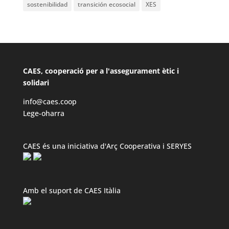
sostenibilidad
transición ecosocial
XES
CAES, cooperació per a l'assegurament ètic i
solidari
info@caes.coop
Lege-oharra
CAES és una iniciativa d'Arç Cooperativa i SERYES
Amb el suport de CAES Itàlia