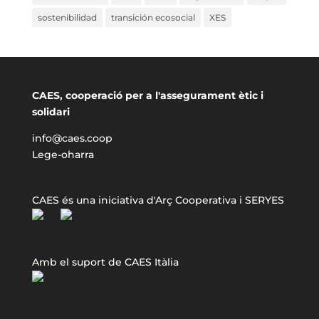
sostenibilidad
transición ecosocial
XES
CAES, cooperació per a l'assegurament ètic i
solidari
info@caes.coop
Lege-oharra
CAES és una iniciativa d'Arç Cooperativa i SERYES
Amb el suport de CAES Itàlia