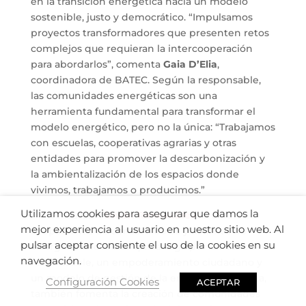
en la transición energética hacia un modelo
sostenible, justo y democrático. “Impulsamos
proyectos transformadores que presenten retos
complejos que requieran la intercooperación
para abordarlos”, comenta
Gaia D’Elia
,
coordinadora de BATEC. Según la responsable,
las comunidades energéticas son una
herramienta fundamental para transformar el
modelo energético, pero no la única: “Trabajamos
con escuelas, cooperativas agrarias y otras
entidades para promover la descarbonización y
la ambientalización de los espacios donde
vivimos, trabajamos o producimos.”
Utilizamos cookies para asegurar que damos la
A nivel estatal,
Unión Renovables
, la unión de
mejor experiencia al usuario en nuestro sitio web. Al
cooperativas de consumidoras y usuarias de
pulsar aceptar consiente el uso de la cookies en su
energías renovables que aboga por un consumo
navegación.
responsable, un empoderamiento ciudadano y
un modelo de gestión de la energía distribuida,
Configuración Cookies
ACEPTAR
también fomenta la creación de comunidades