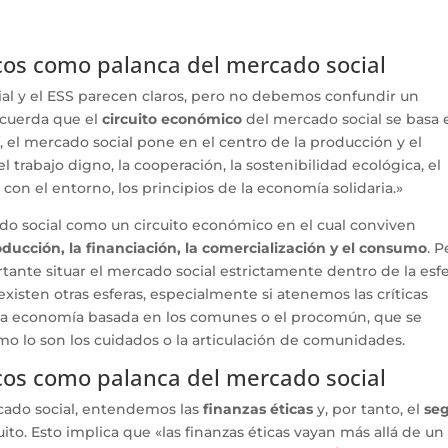
icos como palanca del mercado social
ial y el ESS parecen claros, pero no debemos confundir un
ecuerda que el
circuito económico
del mercado social se basa 
sí, el mercado social pone en el centro de la producción y el
l trabajo digno, la cooperación, la sostenibilidad ecológica, el
con el entorno, los principios de la economía solidaria.»
cado social como un circuito económico en el cual conviven
oducción, la financiación, la comercialización y el consumo
. P
ante situar el mercado social estrictamente dentro de la esf
existen otras esferas, especialmente si atenemos las críticas
 la economía basada en los comunes o el procomún, que se
mo lo son los cuidados o la articulación de comunidades.
icos como palanca del mercado social
cado social, entendemos las
finanzas éticas
y, por tanto, el
se
cuito. Esto implica que «las finanzas éticas vayan más allá de un