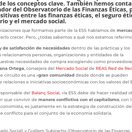
de los conceptos clave. También hemos cont
dor del Observatorio de las Finanzas Éticas, 
itivas entre las finanzas éticas, el seguro éti
rio y el mercado social.
nizaciones que formamos parte de la ESS hablamos de
merca
cerlo crecer. Pero, ¿todas sabemos a qué nos estamos referim
y de satisfacción de necesidades
dentro de las prácticas y los
s relacionamos personas, organizaciones y entidades de la
 nuestras necesidades de compra escogiendo como proveedora
ana Ortega
, consejera del
Mercado Social
de
REAS Red de Re
e circuito es una «
gran comunidad
desde donde se pueden
e relaciones e iniciativas socioeconómicas con los valores del 
esponsable del
Balanç Social
, «la ESS debe de hacer realidad o
er que convivir de
manera conflictiva con el capitalismo
, con 
economista, es justamente en la estrategia de construcción de
 conflicto para el conjunto de la economía solidaria.
do Social) y Guillem Subirachs (Observatorio de las Finanzas