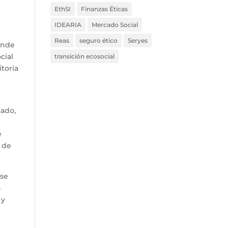
EthSI
Finanzas Éticas
IDEARIA
Mercado Social
Reas
seguro ético
Seryes
onde
cial
transición ecosocial
itoría
tado,
e
s de
 se
n
 y