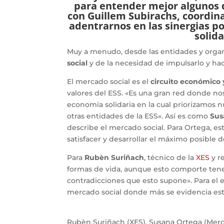
para entender mejor algunos 
con Guillem Subirachs, coordina
adentrarnos en las sinergias pos
solida
Muy a menudo, desde las entidades y orga
social
y de la necesidad de impulsarlo y ha
El mercado social es el
circuito económico 
valores del ESS. «Es una gran red donde no
economía solidaria en la cual priorizamos
otras entidades de la ESS». Así es como
Sus
describe el mercado social. Para Ortega, est
satisfacer y desarrollar el máximo posible d
Para
Rubèn Suriñach
, técnico de la
XES
y r
formas de vida, aunque esto comporte ten
contradicciones que esto supone». Para el 
mercado social donde más se evidencia este
Rubèn Suriñach (XES), Susana Ortega (Merca