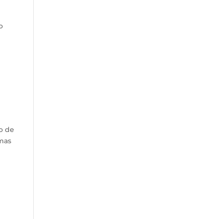
o
o de
emas