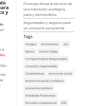
ado
Finanzas éticas al servicio de
para
una transición ecológica,
co y
justa y democrática
Seguridades y seguros para
do
un consumo consciente
os?
Tags
Anagos
Armamento
Arç
s a
Banca
Centro Delàs
des
,
Compra Pública Responsable
ESS».
consumo responsable
Cooperativas
economía social
tras
las
economía social y solidaria
l
economía solidaria
Entidades financieras
Escuelas cooperativas
ESS