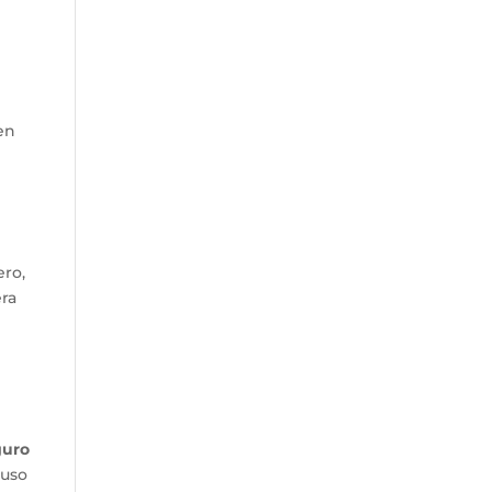
en
ero,
era
guro
 uso