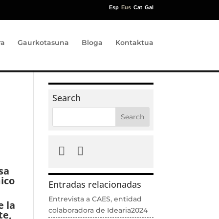
Esp
Eus
Cat
Gal
ra
Gaurkotasuna
Bloga
Kontaktua
Search
sa
mico
Entradas relacionadas
Entrevista a CAES, entidad
e la
colaboradora de Idearia2024
te,