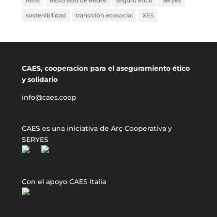
Reas
REAS Red de Redes
seguro ético
Seryes
sostenibilidad
transición ecosocial
XES
CAES, cooperacion para el aseguramiento ético
y solidario
info@caes.coop
CAES es una iniciativa de Arç Cooperativa y
SERYES
Con el apoyo CAES Italia