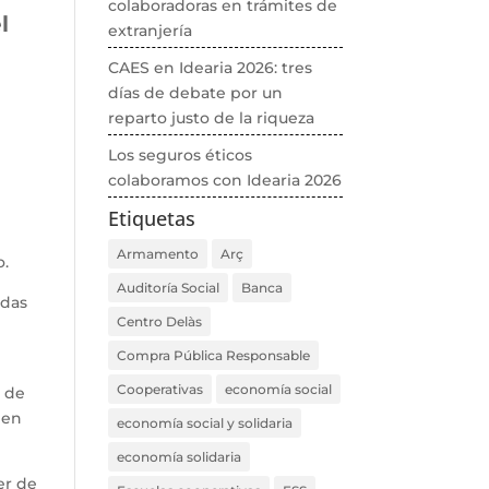
colaboradoras en trámites de
l
extranjería
CAES en Idearia 2026: tres
días de debate por un
reparto justo de la riqueza
Los seguros éticos
colaboramos con Idearia 2026
Etiquetas
Armamento
Arç
o.
Auditoría Social
Banca
adas
Centro Delàs
Compra Pública Responsable
Cooperativas
economía social
a de
 en
economía social y solidaria
economía solidaria
er de