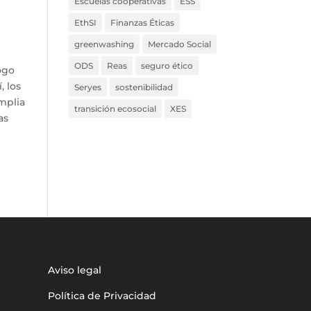
Escuelas cooperativas
ESS
EthSI
Finanzas Éticas
greenwashing
Mercado Social
ODS
Reas
seguro ético
ogo
, los
Seryes
sostenibilidad
mplia
transición ecosocial
XES
as
Aviso legal
Política de Privacidad