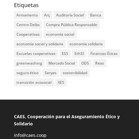
Etiquetas
Armamento
Arç
Auditoría Social
Banca
Centro Delàs
Compra Pública Responsable
Cooperativas
economía social
economía social y solidaria
economía solidaria
Escuelas cooperativas
ESS
EthSI
Finanzas Éticas
greenwashing
Mercado Social
ODS
Reas
seguro ético
Seryes
sostenibilidad
transición ecosocial
XES
CAES, Cooperación para el Aseguramiento Ético y
Solidario
info@caes.coop