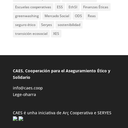
Escuelas cooperativas
ESS
EthSI
Finanzas Éticas
greenwashing
Mercado Social
ODS
Reas
seguro ético
Seryes
sostenibilidad
transición ecosocial
XES
CAES, Cooperación para el Aseguramiento Ético y
Solidario
info@caes.coop
Lege-oharra
CAES é unha iniciativa de Arç Cooperativa e SERYES