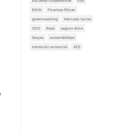
Escuelas cooperativas
ESS
EthSI
Finanzas Éticas
greenwashing
Mercado Social
ODS
Reas
seguro ético
Seryes
sostenibilidad
transición ecosocial
XES
a