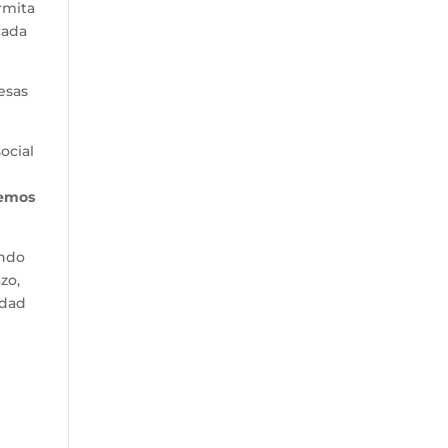
rmita
cada
esas
ocial
remos
endo
zo,
edad