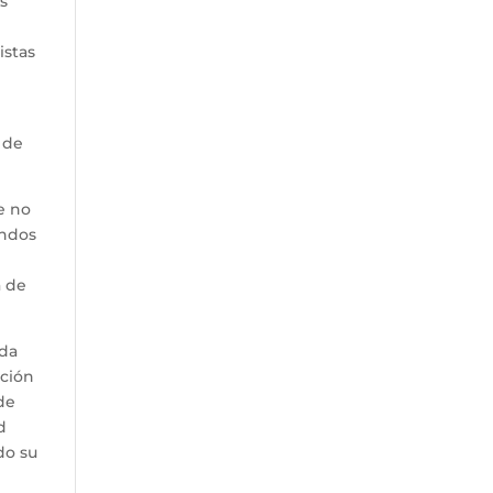
s
istas
 de
e no
undos
a de
ada
ación
 de
d
do su