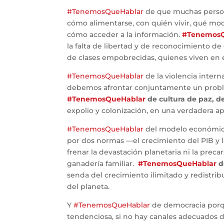
#TenemosQueHablar
de que muchas persona
cómo alimentarse, con quién vivir, qué mode
cómo acceder a la información.
#TenemosQ
la falta de libertad y de reconocimiento de
de clases empobrecidas, quienes viven en e
#TenemosQueHablar
de la violencia inter
debemos afrontar conjuntamente un problema
#TenemosQueHablar
de cultura de paz, d
expolio y colonización, en una verdadera a
#TenemosQueHablar
del modelo económico
por dos normas —el crecimiento del PIB y 
frenar la devastación planetaria ni la preca
ganadería familiar.
#TenemosQueHablar
d
senda del crecimiento ilimitado y redistribuy
del planeta.
Y
#TenemosQueHablar
de democracia porqu
tendenciosa, si no hay canales adecuados de 