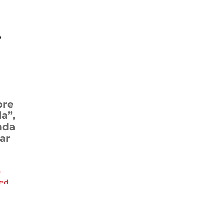
o
bre
da”,
nda
ar
a
Red