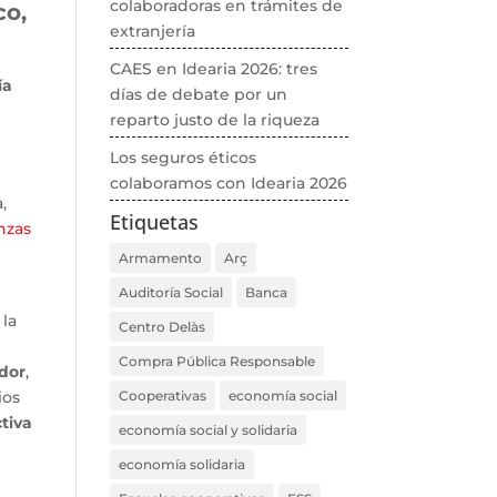
colaboradoras en trámites de
co,
extranjería
CAES en Idearia 2026: tres
ía
días de debate por un
reparto justo de la riqueza
Los seguros éticos
colaboramos con Idearia 2026
,
Etiquetas
nzas
Armamento
Arç
Auditoría Social
Banca
 la
Centro Delàs
Compra Pública Responsable
dor
,
ios
Cooperativas
economía social
tiva
economía social y solidaria
economía solidaria