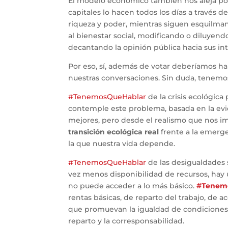
El modelo económico también nos aleja porq
capitales lo hacen todos los días a través
riqueza y poder, mientras siguen esquilman
al bienestar social, modificando o diluyend
decantando la opinión pública hacia sus int
Por eso, sí, además de votar deberíamos h
nuestras conversaciones. Sin duda, tenem
#TenemosQueHablar
de la crisis ecológic
contemple este problema, basada en la evi
mejores, pero desde el realismo que nos im
transición ecológica real
frente a la emerge
la que nuestra vida depende.
#TenemosQueHablar
de las desigualdades
vez menos disponibilidad de recursos, hay u
no puede acceder a lo más básico.
#Tenem
rentas básicas, de reparto del trabajo, de a
que promuevan la igualdad de condiciones 
reparto y la corresponsabilidad.