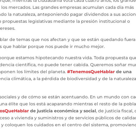
ue, mientras la ciudadanía vota cada cuatro años, los grande
 de los mercados. Las grandes empresas acumulan cada día más
do la naturaleza, anteponiendo pagar dividendos a sus accion
o propuestas legislativas mediante la presión institucional o
ereses.
ablar de temas que nos afectan y que se están quedando fuera
os que hablar porque nos puede ir mucho mejor.
a porque estamos hipotecando nuestra vida. Toda propuesta qu
dencia científica, no puede tener cabida. Queremos soñar m
ponen los límites del planeta.
#TenemosQueHablar
de una
ncia climática, a la pérdida de biodiversidad y de la naturalez
 sociales y de cómo se están acentuando. En un mundo con c
na élite que los está acaparando mientras el resto de la pobl
osQueHablar
de justicia económica y social
, de justicia fiscal,
cceso a vivienda y suministros y de servicios públicos de calida
y coloquen los cuidados en el centro del sistema, promovien