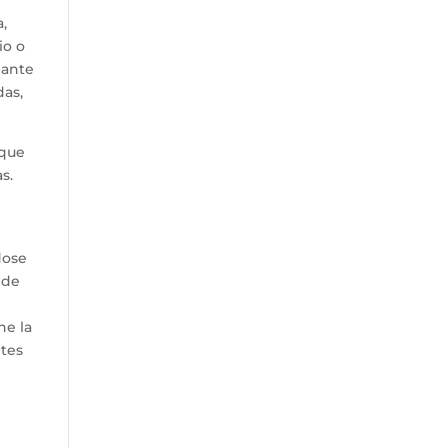
a,
io o
 ante
das,
 que
s.
dose
 de
e la
ites