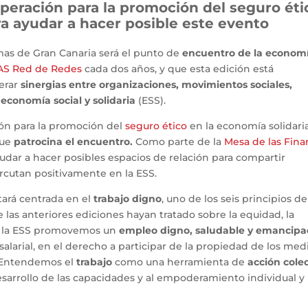
peración para la promoción del seguro éti
a ayudar a hacer posible este evento
lmas de Gran Canaria será el punto de
encuentro de la econom
AS Red de Redes
cada dos años, y que esta edición está
nerar
sinergias entre organizaciones, movimientos sociales,
economía social y solidaria
(ESS).
ión para la promoción del
seguro ético
en la economía solidaria
que
patrocina el encuentro.
Como parte de la
Mesa de las Fina
udar a hacer posibles espacios de relación para compartir
rcutan positivamente en la ESS.
stará centrada en el
trabajo digno
, uno de los seis principios de
 las anteriores ediciones hayan tratado sobre la equidad, la
de la ESS promovemos un
empleo digno, saludable y emancipa
salarial, en el derecho a participar de la propiedad de los med
. Entendemos el
trabajo
como una herramienta de
acción colec
desarrollo de las capacidades y al empoderamiento individual y