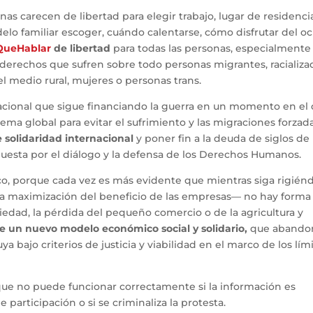
s carecen de libertad para elegir trabajo, lugar de residenci
lo familiar escoger, cuándo calentarse, cómo disfrutar del oc
ueHablar
de libertad
para todas las personas, especialmente
 derechos que sufren sobre todo personas migrantes, racializa
l medio rural, mujeres o personas trans.
nacional que sigue financiando la guerra en un momento en el
 global para evitar el sufrimiento y las migraciones forzada
e solidaridad internacional
y poner fin a la deuda de siglos de
puesta por el diálogo y la defensa de los Derechos Humanos.
, porque cada vez es más evidente que mientras siga rigién
la maximización del beneficio de las empresas— no hay forma
riedad, la pérdida del pequeño comercio o de la agricultura y
e un nuevo modelo económico social y solidario,
que abandon
a bajo criterios de justicia y viabilidad en el marco de los lím
e no puede funcionar correctamente si la información es
participación o si se criminaliza la protesta.