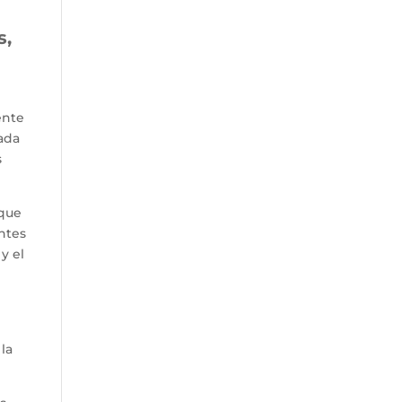
s,
ente
cada
s
 que
ntes
y el
la