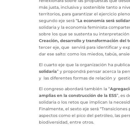
reflexionará sobre las propuestas que desd
más justa, inclusiva y sostenible tanto a ni
territorios, para garantizar el ejercicio ple
segundo eje será “
La economía será solidari
solidaria y la economía feminista comparte
sobre los que se sustenta su interpretación 
Creación, desarrollo y transformación del t
tercer eje, que servirá para identificar y ex
dar ese salto: como los miedos, tabús, ansi
El cuarto eje que la organización ha publicad
solidaria
” y propondrá pensar acerca la pers
y las diferentes formas de relación y gesti
El congreso abordará también la “
Agregaci
amplias en la construcción de la ESS
”, es 
solidaria o los retos que implican la necesi
Finalmente, el sexto eje será “Transicion
aspectos como el pico del petróleo, las per
biodiversidad, entre otros.