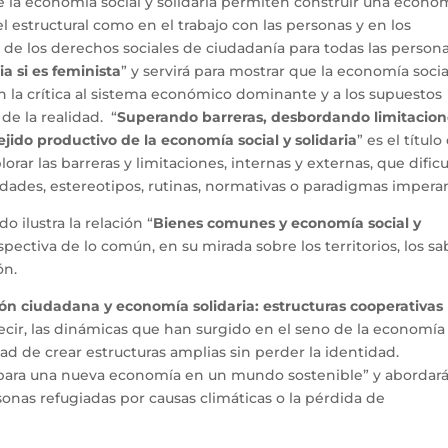
e la economía social y solidaria permiten construir una econo
vel estructural como en el trabajo con las personas y en los
no de los derechos sociales de ciudadanía para todas las persona
a si es feminista
” y servirá para mostrar que la economía socia
n la crítica al sistema económico dominante y a los supuestos
de la realidad. “
Superando barreras, desbordando limitacion
ejido productivo de la economía social y solidaria
” es el título
plorar las barreras y limitaciones, internas y externas, que dific
edades, estereotipos, rutinas, normativas o paradigmas impera
o ilustra la relación “
Bienes comunes y economía social y
pectiva de lo común, en su mirada sobre los territorios, los s
ón.
ón ciudadana y economía solidaria: estructuras cooperativas
decir, las dinámicas que han surgido en el seno de la economía
dad de crear estructuras amplias sin perder la identidad.
es para una nueva economía en un mundo sostenible” y abordar
sonas refugiadas por causas climáticas o la pérdida de