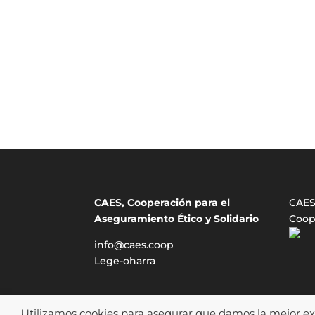
CAES, Cooperación para el
CAES 
Aseguramiento Ético y Solidario
Coop
info@caes.coop
Lege-oharra
Utilizamos cookies para asegurar que damos la mejor expe