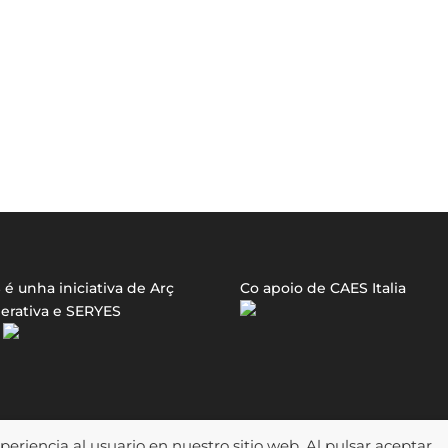
é unha iniciativa de Arç
Co apoio de CAES Italia
erativa e SERYES
riencia al usuario en nuestro sitio web. Al pulsar aceptar