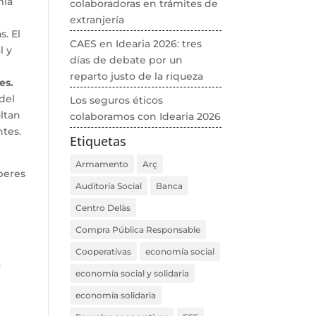
mía
colaboradoras en trámites de
extranjería
s. El
CAES en Idearia 2026: tres
l y
días de debate por un
reparto justo de la riqueza
es.
 del
Los seguros éticos
ultan
colaboramos con Idearia 2026
ntes.
Etiquetas
Armamento
Arç
aberes
Auditoría Social
Banca
Centro Delàs
Compra Pública Responsable
Cooperativas
economía social
á
economía social y solidaria
economía solidaria